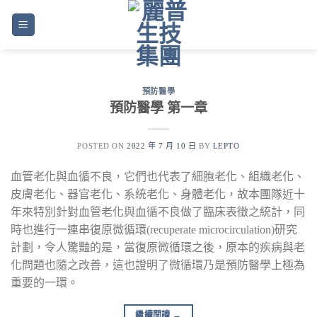
Skip
to
content
預防醫學
預防醫學 第一章
POSTED ON
2022 年 7 月 10 日
BY
LEPTO
血管老化與血循不良，它們也代表了細胞老化、組織老化、
皮膚老化、器官老化、系統老化、身體老化，故本團隊近十
年來特別針對血管老化與血循不良做了臨床表徵之統計，同
時也進行一連串復原微循環(recuperate microcirculation)研究
計劃，令人驚豔的是，當復原微循環之後，原本的疾病與老
化問題也隨之改善，這也證明了微循環乃是預防醫學上極為
重要的一環。
繼續閱讀
→