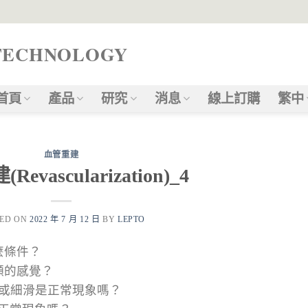
TECHNOLOGY
首頁
產品
研究
消息
線上訂購
繁中
血管重建
evascularization)_4
TED ON
2022 年 7 月 12 日
BY
LEPTO
麼條件？
顯的感覺？
皙或細滑是正常現象嗎？