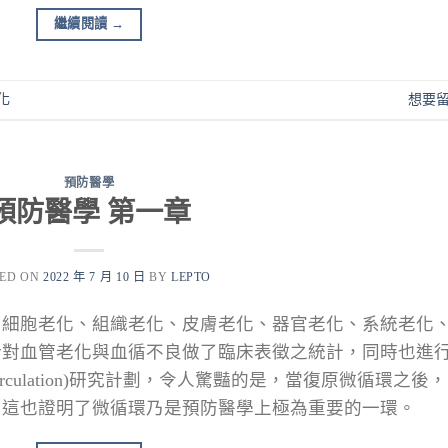
繼續閱讀
→
化
想要
預防醫學
預防醫學 第一章
TED ON
2022 年 7 月 10 日
BY
LEPTO
了細胞老化、組織老化、皮膚老化、器官老化、系統老化
針對血管老化與血循不良做了臨床表徵之統計，同時也進
crocirculation)研究計劃，令人驚豔的是，當復原微循環之後，
，這也證明了微循環乃是預防醫學上極為重要的一環。