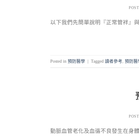
POS
以下我們先簡單說明『正常管袢』
Posted in
預防醫學
|
Tagged
讀者參考
,
預防醫
POS
動脈血管老化及血循不良發生在身