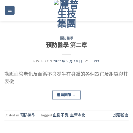
Skip
to
content
預防醫學
預防醫學 第二章
POSTED ON
2022 年 7 月 10 日
BY
LEPTO
動脈血管老化及血循不良發生在身體的各個器官及組織與其
表徵
繼續閱讀
→
Posted in
預防醫學
|
Tagged
血循不良
,
血管老化
想要留言